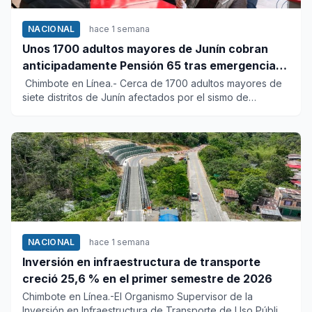
NACIONAL
hace 1 semana
Unos 1700 adultos mayores de Junín cobran
anticipadamente Pensión 65 tras emergencia
por sismo
Chimbote en Línea.- Cerca de 1700 adultos mayores de
siete distritos de Junín afectados por el sismo de
magnitud 5.1 y...
NACIONAL
hace 1 semana
Inversión en infraestructura de transporte
creció 25,6 % en el primer semestre de 2026
Chimbote en Línea.-El Organismo Supervisor de la
Inversión en Infraestructura de Transporte de Uso Público