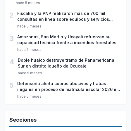
hace 5 meses
2
Fiscalía y la PNP realizaron más de 700 mil
consultas en línea sobre equipos y servicios
móviles vinculados a delitos
hace 5 meses
3
Amazonas, San Martín y Ucayali refuerzan su
capacidad técnica frente a incendios forestales
hace 5 meses
4
Doble huaico destruye tramo de Panamericana
Sur en distrito iqueño de Ocucaje
hace 5 meses
5
Defensoría alerta cobros abusivos y trabas
ilegales en proceso de matrícula escolar 2026 en
colegios públicos
hace 5 meses
Secciones