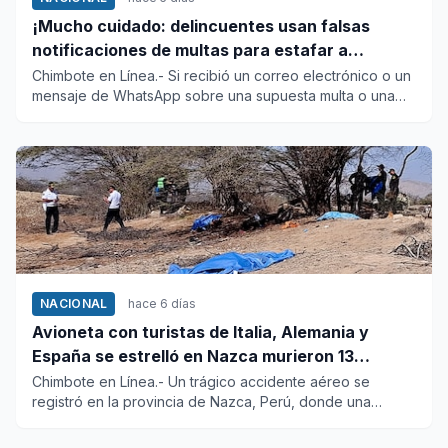
¡Mucho cuidado: delincuentes usan falsas
notificaciones de multas para estafar a
conductores!
Chimbote en Línea.- Si recibió un correo electrónico o un
mensaje de WhatsApp sobre una supuesta multa o una
presunta or...
NACIONAL
hace 6 días
Avioneta con turistas de Italia, Alemania y
España se estrelló en Nazca murieron 13
personas
Chimbote en Línea.- Un trágico accidente aéreo se
registró en la provincia de Nazca, Perú, donde una
avioneta de la empr...