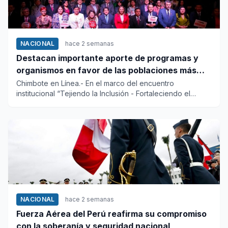
NACIONAL
hace 2 semanas
Destacan importante aporte de programas y
organismos en favor de las poblaciones más
vulnerables del país
Chimbote en Línea.- En el marco del encuentro
institucional “Tejiendo la Inclusión - Fortaleciendo el
Futuro”, el Minist...
NACIONAL
hace 2 semanas
Fuerza Aérea del Perú reafirma su compromiso
con la soberanía y seguridad nacional