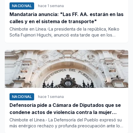
NACIONAL
hace 1 semana
Mandataria anuncia: "Las FF. AA. estarán en las
calles y en el sistema de transporte"
Chimbote en Línea.-La presidenta de la república, Keiko
Sofía Fujimori Higuchi, anunció esta tarde que en los
próximos d...
NACIONAL
hace 1 semana
Defensoría pide a Cámara de Diputados que se
condene actos de violencia contra la mujer
peruana
Chimbote el Línea.- La Defensoría del Pueblo expresó su
más enérgico rechazo y profunda preocupación ante los
recientes...