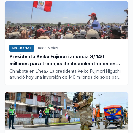
NACIONAL
hace 6 días
Presidenta Keiko Fujimori anuncia S/ 140
millones para trabajos de descolmatación en
Piura
Chimbote en Línea.- La presidenta Keiko Fujimori Higuchi
anunció hoy una inversión de 140 millones de soles para
financi...