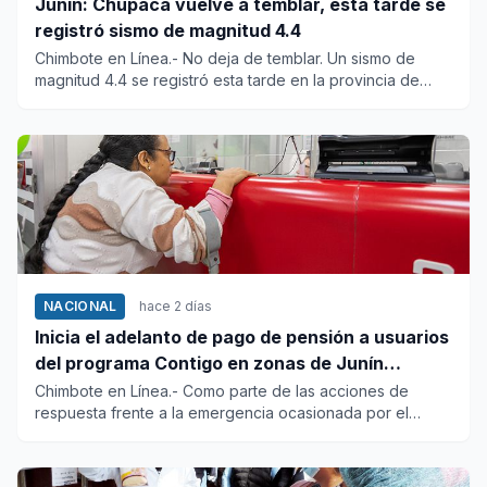
Junín: Chupaca vuelve a temblar, esta tarde se
registró sismo de magnitud 4.4
Chimbote en Línea.- No deja de temblar. Un sismo de
magnitud 4.4 se registró esta tarde en la provincia de
Chupaca, regi...
NACIONAL
hace 2 días
Inicia el adelanto de pago de pensión a usuarios
del programa Contigo en zonas de Junín
afectadas por sismo
Chimbote en Línea.- Como parte de las acciones de
respuesta frente a la emergencia ocasionada por el
sismo de magnitud 5...