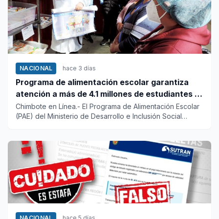
NACIONAL
hace 3 días
Programa de alimentación escolar garantiza
atención a más de 4.1 millones de estudiantes a
nivel nacional
Chimbote en Línea.- El Programa de Alimentación Escolar
(PAE) del Ministerio de Desarrollo e Inclusión Social
(Midis) ga...
NACIONAL
hace 5 días