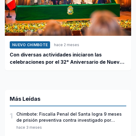
NUEVO CHIMBOTE
hace 2 meses
Con diversas actividades iniciaron las
celebraciones por el 32° Aniversario de Nuevo
Chimbote
Más Leídas
1
Chimbote: Fiscalía Penal del Santa logra 9 meses
de prisión preventiva contra investigado por
violación sexual y tentativa de feminicidio
hace 3 meses