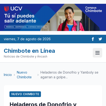
viernes, 7 de agosto de 2026
Chimbote en Línea
Noticias de Chimbote y Áncash
Nuevo
Heladeros de Donofrio y Yamboly se
Inicio
›
›
Chimbote
agarran a golpe...
NUEVO CHIMBOTE
Heladeros de Donofrio y