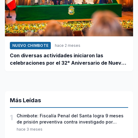
NUEVO CHIMBOTE
hace 2 meses
Con diversas actividades iniciaron las
celebraciones por el 32° Aniversario de Nuevo
Chimbote
Más Leídas
1
Chimbote: Fiscalía Penal del Santa logra 9 meses
de prisión preventiva contra investigado por
violación sexual y tentativa de feminicidio
hace 3 meses