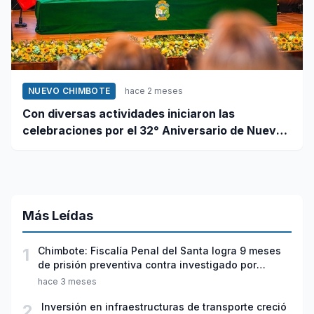
NUEVO CHIMBOTE
hace 2 meses
Con diversas actividades iniciaron las
celebraciones por el 32° Aniversario de Nuevo
Chimbote
Más Leídas
1
Chimbote: Fiscalía Penal del Santa logra 9 meses
de prisión preventiva contra investigado por
violación sexual y tentativa de feminicidio
hace 3 meses
2
Inversión en infraestructuras de transporte creció