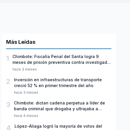
Más Leídas
1
Chimbote: Fiscalía Penal del Santa logra 9
meses de prisión preventiva contra investigado
por violación sexual y tentativa de feminicidio
hace 3 meses
2
Inversión en infraestructuras de transporte
creció 52 % en primer trimestre del año
hace 3 meses
3
Chimbote: dictan cadena perpetua a líder de
banda criminal que drogaba y ultrajaba a
jóvenes
hace 4 meses
4
López-Aliaga logró la mayoría de votos del