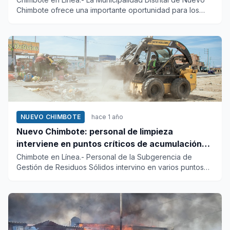
Chimbote ofrece una importante oportunidad para los
contribuyent...
NUEVO CHIMBOTE
hace 1 año
Nuevo Chimbote: personal de limpieza
interviene en puntos críticos de acumulación
de basura
Chimbote en Línea.- Personal de la Subgerencia de
Gestión de Residuos Sólidos intervino en varios puntos
críticos del di...