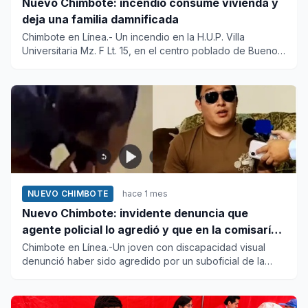
Nuevo Chimbote: incendio consume vivienda y
deja una familia damnificada
Chimbote en Línea.- Un incendio en la H.U.P. Villa
Universitaria Mz. F Lt. 15, en el centro poblado de Buenos
Aires, dis...
NUEVO CHIMBOTE
hace 1 mes
Nuevo Chimbote: invidente denuncia que
agente policial lo agredió y que en la comisaría
se negaron a atender su caso
Chimbote en Línea.-Un joven con discapacidad visual
denunció haber sido agredido por un suboficial de la
Policía Naciona...