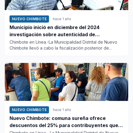
NUEVO CHIMBOTE
hace 1 año
Municipio inició en diciembre del 2024
investigación sobre autenticidad de
documentos de empresa supervisora de la
Chimbote en Línea.-La Municipalidad Distrital de Nuevo
Chimbote llevó a cabo la fiscalización posterior de
plaza mayor
manera oportu...
NUEVO CHIMBOTE
hace 1 año
Nuevo Chimbote: comuna sureña ofrece
descuentos del 25% para contribuyentes que
estén al día en sus arbitrios
Chimbote en Línea.- La Municipalidad Distrital de Nuevo