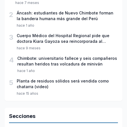
hace 7 meses
2
Áncash: estudiantes de Nuevo Chimbote forman
la bandera humana más grande del Perú
hace 1 año
3
Cuerpo Médico del Hospital Regional pide que
doctora Kiara Gayoza sea reincorporada al
servicio de Pediatría
hace 9 meses
4
Chimbote: universitario fallece y seis compañeros
resultan heridos tras volcadura de miniván
hace 1 año
5
Planta de residuos sólidos será vendida como
chatarra (video)
hace 15 años
Secciones