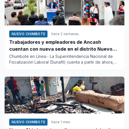
NUEVO CHIMBOTE
hace 2 semanas
Trabajadores y empleadores de Ancash
cuentan con nueva sede en el distrito Nuevo
Chimbote
Chumbote en Línea.- La Superintendencia Nacional de
Fiscalización Laboral (Sunafil) cuenta a partir de ahora,
con una nu...
NUEVO CHIMBOTE
hace 1 mes