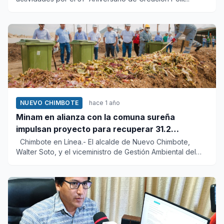
NUEVO CHIMBOTE
hace 1 año
Minam en alianza con la comuna sureña
impulsan proyecto para recuperar 31.2
hectáreas en Pampa La Carbonera
Chimbote en Línea.- El alcalde de Nuevo Chimbote,
Walter Soto, y el viceministro de Gestión Ambiental del
Minis...