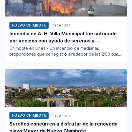
NUEVO CHIMBOTE
hace 1 año
Incendio en A. H. Villa Municipal fue sofocado
por vecinos con ayuda de serenos y
“aguateros”
Chimbote en Línea.- Un incendio de medianas
proporciones que se registró alrededor de las 2:00 p.m.
de hoy en el asentam...
NUEVO CHIMBOTE
hace 1 año
Sureños concurren a disfrutar de la renovada
plaza Mayor de Nuevo Chimbote