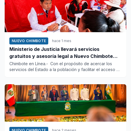
NUEVO CHIMBOTE
hace 1 mes
Ministerio de Justicia llevará servicios
gratuitos y asesoría legal a Nuevo Chimbote
este 12 de junio
Chimbote en Línea.- Con el propósito de acercar los
servicios del Estado a la población y facilitar el acceso a
orienta...
NUEVO CHIMBOTE
hace 2 meses