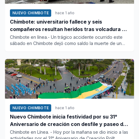
NUEVO CHIMBOTE
hace 1 año
Chimbote: universitario fallece y seis
compañeros resultan heridos tras volcadura de
miniván
Chimbote en línea.- Un trágico accidente ocurrido este
sábado en Chimbote dejó como saldo la muerte de un
joven estudian...
NUEVO CHIMBOTE
hace 1 año
Nuevo Chimbote inicia festividad por su 31°
Aniversario de creación con desfile y paseo de
enorme bandera distrital
Chimbote en Línea. - Hoy por la mañana se dio inicio a las
actividades por el 31° Aniversario de Creación Polít...