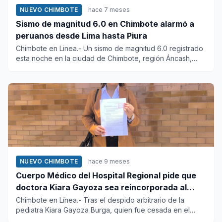
NUEVO CHIMBOTE
hace 7 meses
Sismo de magnitud 6.0 en Chimbote alarmó a
peruanos desde Lima hasta Piura
Chimbote en Linea.- Un sismo de magnitud 6.0 registrado
esta noche en la ciudad de Chimbote, región Áncash,
alarmó a los...
NUEVO CHIMBOTE
hace 9 meses
Cuerpo Médico del Hospital Regional pide que
doctora Kiara Gayoza sea reincorporada al
servicio de Pediatría
Chimbote en Línea.- Tras el despido arbitrario de la
pediatra Kiara Gayoza Burga, quien fue cesada en el
cargo de manera...