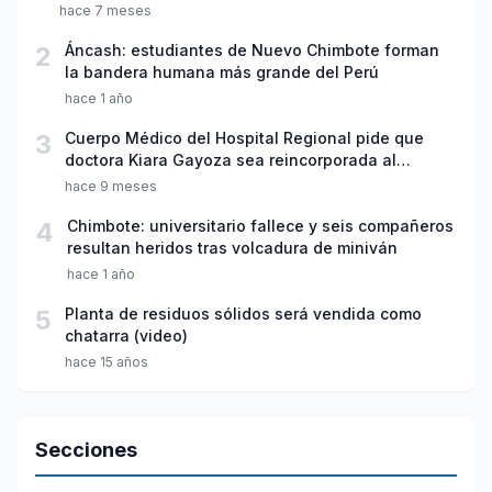
hace 7 meses
2
Áncash: estudiantes de Nuevo Chimbote forman
la bandera humana más grande del Perú
hace 1 año
3
Cuerpo Médico del Hospital Regional pide que
doctora Kiara Gayoza sea reincorporada al
servicio de Pediatría
hace 9 meses
4
Chimbote: universitario fallece y seis compañeros
resultan heridos tras volcadura de miniván
hace 1 año
5
Planta de residuos sólidos será vendida como
chatarra (video)
hace 15 años
Secciones