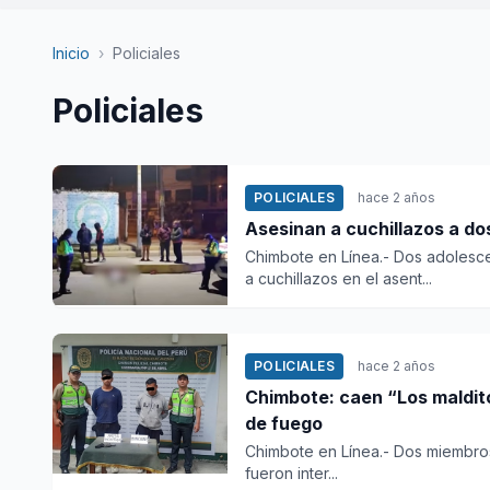
Inicio
›
Policiales
Policiales
POLICIALES
hace 2 años
Asesinan a cuchillazos a d
Chimbote en Línea.- Dos adolesc
a cuchillazos en el asent...
POLICIALES
hace 2 años
Chimbote: caen “Los maldit
de fuego
Chimbote en Línea.- Dos miembros
fueron inter...