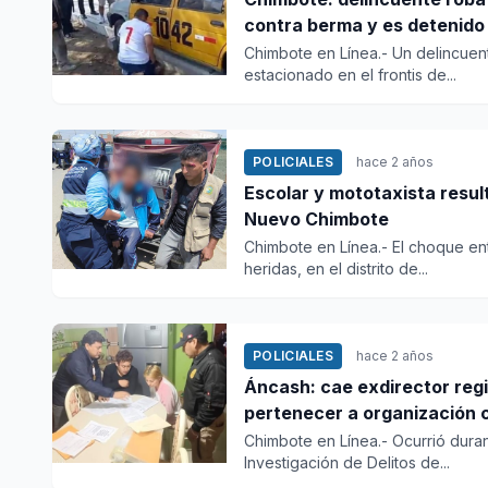
contra berma y es detenido
Chimbote en Línea.- Un delincuent
estacionado en el frontis de...
POLICIALES
hace 2 años
Escolar y mototaxista resul
Nuevo Chimbote
Chimbote en Línea.- El choque en
heridas, en el distrito de...
POLICIALES
hace 2 años
Áncash: cae exdirector reg
pertenecer a organización c
Chimbote en Línea.- Ocurrió duran
Investigación de Delitos de...