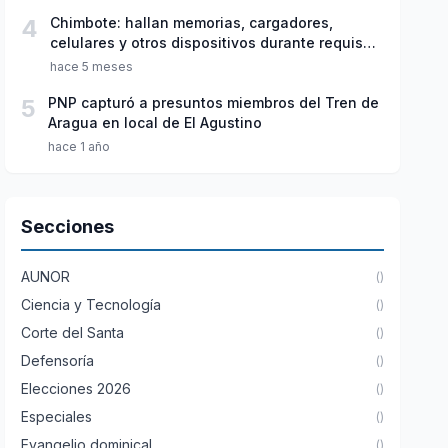
4
Chimbote: hallan memorias, cargadores,
celulares y otros dispositivos durante requisa
en penal de Cambio Puente
hace 5 meses
5
PNP capturó a presuntos miembros del Tren de
Aragua en local de El Agustino
hace 1 año
Secciones
AUNOR
()
Ciencia y Tecnología
()
Corte del Santa
()
Defensoría
()
Elecciones 2026
()
Especiales
()
Evangelio dominical
()