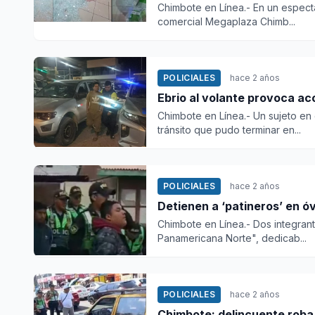
Chimbote en Línea.- En un especta
comercial Megaplaza Chimb...
POLICIALES
hace 2 años
Ebrio al volante provoca a
Chimbote en Línea.- Un sujeto e
tránsito que pudo terminar en...
POLICIALES
hace 2 años
Detienen a ‘patineros’ en 
Chimbote en Línea.- Dos integran
Panamericana Norte", dedicab...
POLICIALES
hace 2 años
Chimbote: delincuente roba 