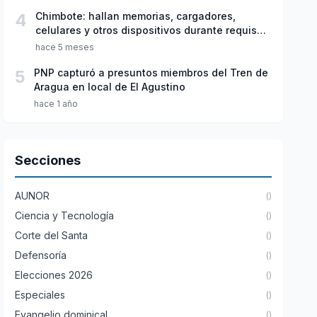
4
Chimbote: hallan memorias, cargadores,
celulares y otros dispositivos durante requisa
en penal de Cambio Puente
hace 5 meses
5
PNP capturó a presuntos miembros del Tren de
Aragua en local de El Agustino
hace 1 año
Secciones
AUNOR
()
Ciencia y Tecnología
()
Corte del Santa
()
Defensoría
()
Elecciones 2026
()
Especiales
()
Evangelio dominical
()