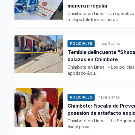
manera irregular
Chimbote en Línea.- Un operativo p
o chips telefónicos no ac...
POLICIALES
hace 2 años
Temible delincuente “Shaza
balazos en Chimbote
Chimbote en Línea. – Los policía
apodado &qu...
POLICIALES
hace 2 años
Chimbote: Fiscalía de Preve
posesión de artefacto expl
Chimbote en Línea. – La Segunda F
fiscal provi...