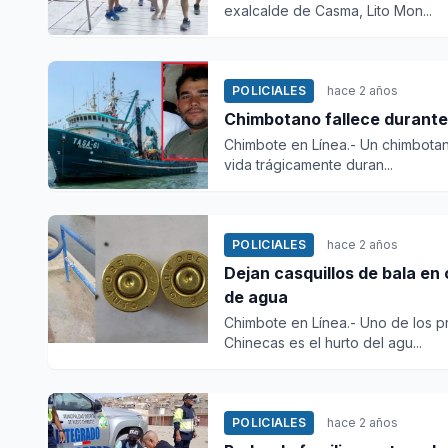
exalcalde de Casma, Lito Mon...
POLICIALES
hace 2 años
Chimbotano fallece durant
Chimbote en Línea.- Un chimbotan
vida trágicamente duran...
POLICIALES
hace 2 años
Dejan casquillos de bala e
de agua
Chimbote en Línea.- Uno de los p
Chinecas es el hurto del agu...
POLICIALES
hace 2 años