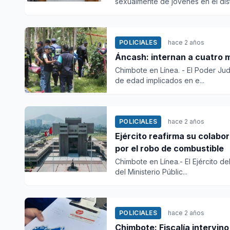
sexualmente de jóvenes en el distr
POLICIALES
hace 2 años
Áncash: internan a cuatro 
Chimbote en Línea. - El Poder Ju
de edad implicados en e...
POLICIALES
hace 2 años
Ejército reafirma su colabor
por el robo de combustible
Chimbote en Línea.- El Ejército d
del Ministerio Públic...
POLICIALES
hace 2 años
Chimbote: Fiscalía intervin