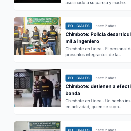
asesinado a su pareja y madre...
POLICIALES
hace 2 años
Chimbote: Policía desarticu
mil a ingeniero
Chimbote en Linea.- El personal de
presuntos integrantes de la...
POLICIALES
hace 2 años
Chimbote: detienen a efecti
banda
Chimbote en Línea.- Un hecho insó
en actividad, quien se supo...
POLICIALES
hace 2 años