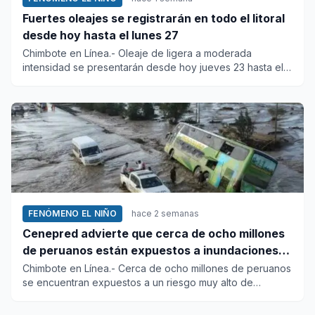
Fuertes oleajes se registrarán en todo el litoral
desde hoy hasta el lunes 27
Chimbote en Línea.- Oleaje de ligera a moderada
intensidad se presentarán desde hoy jueves 23 hasta el
lunes 27 de julio...
FENÓMENO EL NIÑO
hace 2 semanas
Cenepred advierte que cerca de ocho millones
de peruanos están expuestos a inundaciones
por “El Niño”
Chimbote en Línea.- Cerca de ocho millones de peruanos
se encuentran expuestos a un riesgo muy alto de
inundaciones y ot...