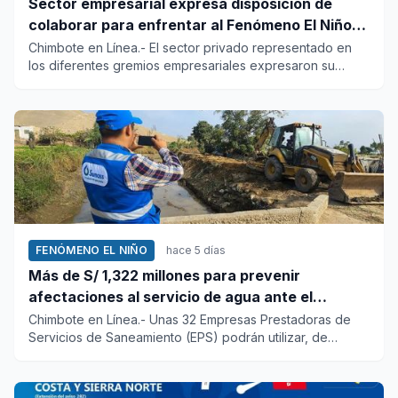
Sector empresarial expresa disposición de
colaborar para enfrentar al Fenómeno El Niño,
ante llamado del Ejecutivo
Chimbote en Línea.- El sector privado representado en
los diferentes gremios empresariales expresaron su
disposición a c...
FENÓMENO EL NIÑO
hace 5 días
Más de S/ 1,322 millones para prevenir
afectaciones al servicio de agua ante el
fenómeno El Niño
Chimbote en Línea.- Unas 32 Empresas Prestadoras de
Servicios de Saneamiento (EPS) podrán utilizar, de
manera excepciona...