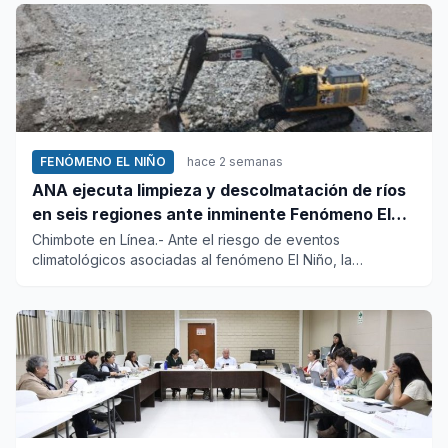
FENÓMENO EL NIÑO
hace 2 semanas
ANA ejecuta limpieza y descolmatación de ríos
en seis regiones ante inminente Fenómeno El
Niño
Chimbote en Línea.- Ante el riesgo de eventos
climatológicos asociadas al fenómeno El Niño, la
Autoridad Nacional del Ag...