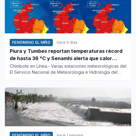
FENÓMENO EL NIÑO
hace 6 días
Piura y Tumbes reportan temperaturas récord
de hasta 36 °C y Senamhi alerta que calor
continuará
Chimbote en Línea.- Varias estaciones meteorológicas del
El Servicio Nacional de Meteorología e Hidrología del
Perú (Sen...
FENÓMENO EL NIÑO
hace 1 semana