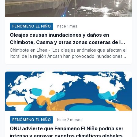
FENÓMENO EL NIÑO
hace 1 mes
Oleajes causan inundaciones y daños en
Chimbote, Casma y otras zonas costeras de la
región Áncash
Chimbote en Línea.- Los oleajes anómalos que afectan el
litoral de la región Áncash han provocado inundaciones
en vías...
FENÓMENO EL NIÑO
hace 2 meses
ONU advierte que Fenómeno El Niño podría ser
intenso y agravar eventos climáticos globales