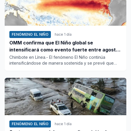
FENÓMENO EL NIÑO
hace 1 día
OMM confirma que El Niño global se
intensificará como evento fuerte entre agosto
y octubre
Chimbote en Línea.- El fenómeno El Niño continúa
intensificándose de manera sostenida y se prevé que
domine los patrones...
FENÓMENO EL NIÑO
hace 1 día