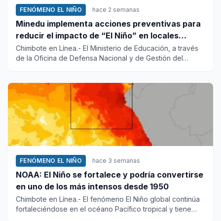
FENÓMENO EL NIÑO
hace 2 semanas
Minedu implementa acciones preventivas para
reducir el impacto de “El Niño” en locales
escolares del país
Chimbote en Línea.- El Ministerio de Educación, a través
de la Oficina de Defensa Nacional y de Gestión del
Riesgo de De...
FENÓMENO EL NIÑO
hace 3 semanas
NOAA: El Niño se fortalece y podría convertirse
en uno de los más intensos desde 1950
Chimbote en Línea.- El fenómeno El Niño global continúa
fortaleciéndose en el océano Pacífico tropical y tiene
altas pro...