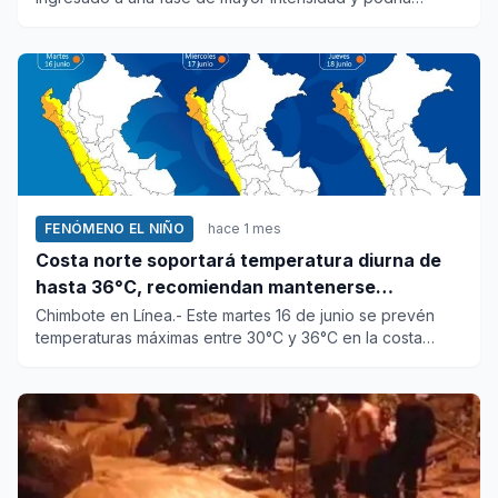
coincidir en los...
FENÓMENO EL NIÑO
hace 1 mes
Costa norte soportará temperatura diurna de
hasta 36°C, recomiendan mantenerse
hidratado
Chimbote en Línea.- Este martes 16 de junio se prevén
temperaturas máximas entre 30°C y 36°C en la costa
norte, de 25°C...